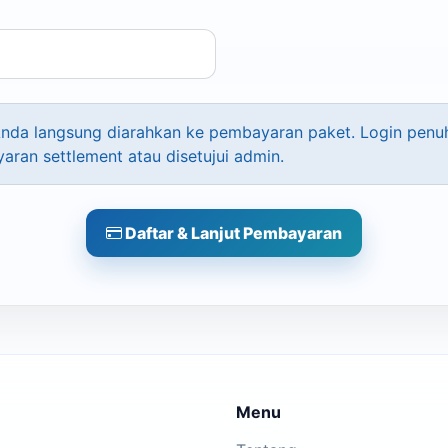
Anda langsung diarahkan ke pembayaran paket. Login pen
aran settlement atau disetujui admin.
Daftar & Lanjut Pembayaran
Menu